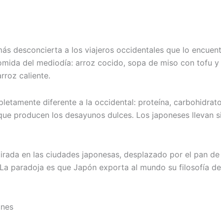
ás desconcierta a los viajeros occidentales que lo encuent
omida del mediodía: arroz cocido, sopa de miso con tofu y 
roz caliente.
etamente diferente a la occidental: proteína, carbohidrato
 que producen los desayunos dulces. Los japoneses llevan 
etirada en las ciudades japonesas, desplazado por el pan d
a. La paradoja es que Japón exporta al mundo su filosofía 
ones