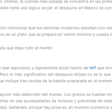
alor intenso, la comida más pesada se concentra en las prim
bién tiene una lógica social: el desayuno en México es con 
nación nutricional que los dietistas modernos estudian con r
dos en un plato que se prepara en veinte minutos y cuesta l
asta que llega todo el mundo
un pan esponjoso y ligeramente ácido hecho de
teff
que sir
. Pero lo más significativo del desayuno etíope no es lo q
ue incluye tres rondas de la bebida preparada en el momen
desayuno más elaborado del mundo. Los granos se tuestan e
eñas sin asa acompañadas de incienso y palomitas de maíz. 
nidad. Saltárselo porque hay prisa es, en muchos contextos