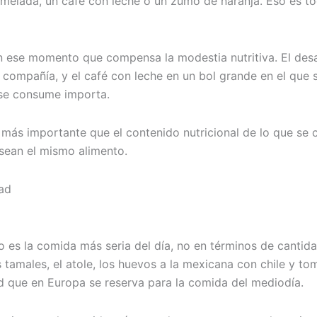
elada, un café con leche o un zumo de naranja. Eso es tod
on ese momento que compensa la modestia nutritiva. El des
mpañía, y el café con leche en un bol grande en el que se 
e se consume importa.
más importante que el contenido nutricional de lo que se 
sean el mismo alimento.
ad
 es la comida más seria del día, no en términos de cantid
s tamales, el atole, los huevos a la mexicana con chile y t
d que en Europa se reserva para la comida del mediodía.