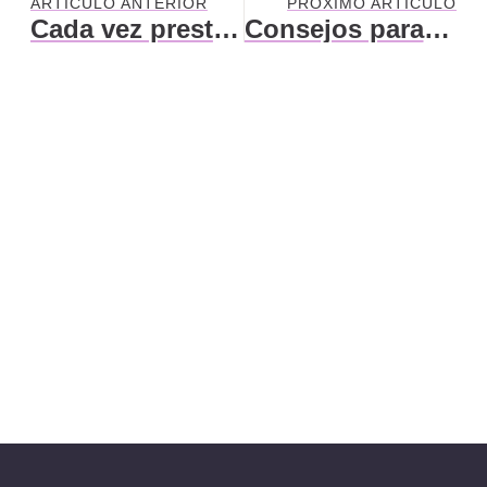
ARTÍCULO ANTERIOR
PRÓXIMO ARTÍCULO
Cada vez prestamos más atención a nuestra salud neurológica
Consejos para elegir una obra de arte