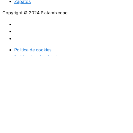
Zapatos
Copyright © 2024 Platamixcoac
Politica de cookies
Politica de privacidad
Inicio
Moda
Zapatos
Complementos
Joyería
Oro y plata
Pedrería
Gastronomía
Compras online