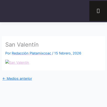
Ir
al
contenido
San Valentín
Por
Redacción Platamixcoac
/
15 febrero, 2026
←
Medios anterior