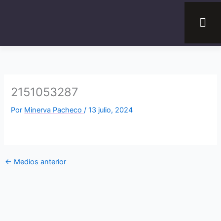
Ir
al
contenido
2151053287
Por
Minerva Pacheco
/
13 julio, 2024
←
Medios anterior