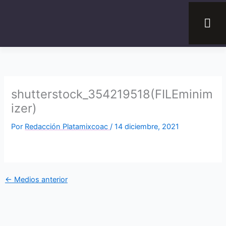
Ir
al
contenido
shutterstock_354219518(FILEminim
izer)
Por
Redacción Platamixcoac
/
14 diciembre, 2021
←
Medios anterior