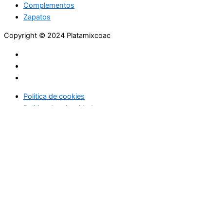
Complementos
Zapatos
Copyright © 2024 Platamixcoac
Politica de cookies
Politica de privacidad
Inicio
Moda
Zapatos
Complementos
Joyería
Oro y plata
Pedrería
Gastronomía