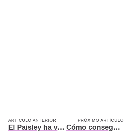
ARTÍCULO ANTERIOR
PRÓXIMO ARTÍCULO
El Paisley ha vuelto, y esta vez para quedarse
Cómo conseguir una buena sintonía con nuestra vivienda